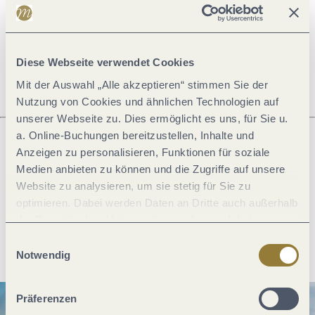
Öffnungszeiten
Diese Webseite verwendet Cookies
Mit der Auswahl „Alle akzeptieren“ stimmen Sie der
Nutzung von Cookies und ähnlichen Technologien auf
unserer Webseite zu. Dies ermöglicht es uns, für Sie u.
a. Online-Buchungen bereitzustellen, Inhalte und
Anzeigen zu personalisieren, Funktionen für soziale
Was möchtest du als nächstes tun?
Medien anbieten zu können und die Zugriffe auf unsere
Website zu analysieren, um sie stetig für Sie zu
optimieren. Dabei werden Daten an Dritte auch außerhalb
der Europäischen Union weitergegeben und dort
verarbeitet. Diese Einwilligung ist freiwillig und kann
Anreise planen
PDF erzeugen
Einwilligungsauswahl
jederzeit widerrufen werden. Mit der Auswahl "Alle
Notwendig
ablehnen" kann es zu Beeinträchtigungen in der Nutzung
unserer Webseite kommen.
Präferenzen