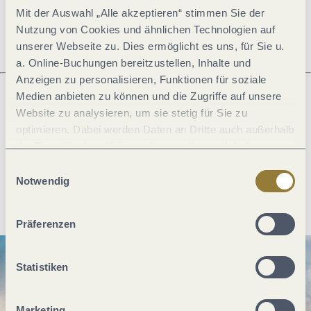
Öffnungszeiten
Mit der Auswahl „Alle akzeptieren“ stimmen Sie der
Nutzung von Cookies und ähnlichen Technologien auf
unserer Webseite zu. Dies ermöglicht es uns, für Sie u.
a. Online-Buchungen bereitzustellen, Inhalte und
Anzeigen zu personalisieren, Funktionen für soziale
Medien anbieten zu können und die Zugriffe auf unsere
Website zu analysieren, um sie stetig für Sie zu
Was möchtest du als nächstes tun?
optimieren. Dabei werden Daten an Dritte auch außerhalb
der Europäischen Union weitergegeben und dort
verarbeitet. Diese Einwilligung ist freiwillig und kann
Einwilligungsauswahl
jederzeit widerrufen werden. Mit der Auswahl "Alle
Notwendig
Anreise planen
PDF erzeugen
ablehnen" kann es zu Beeinträchtigungen in der Nutzung
unserer Webseite kommen.
Präferenzen
Statistiken
Marketing