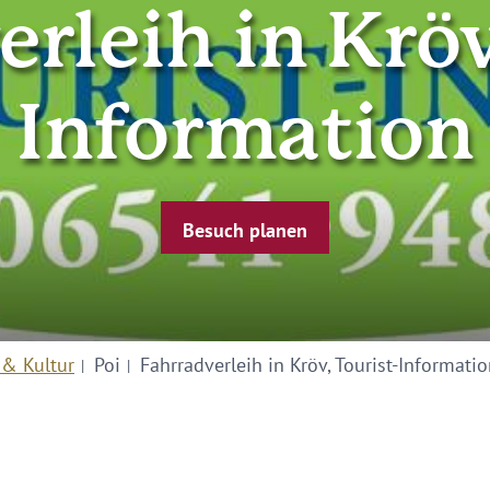
rleih in Kröv
Information
Besuch planen
 & Kultur
Poi
Fahrradverleih in Kröv, Tourist-Informati