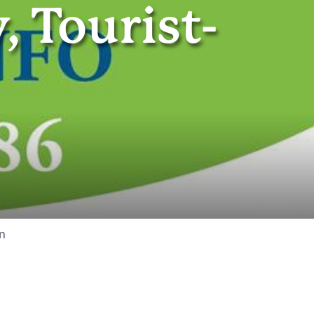
, Tourist-
© Tourist-Information
on