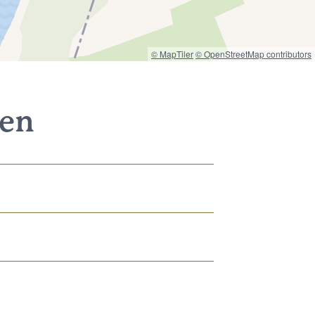
© MapTiler
© OpenStreetMap contributors
nen