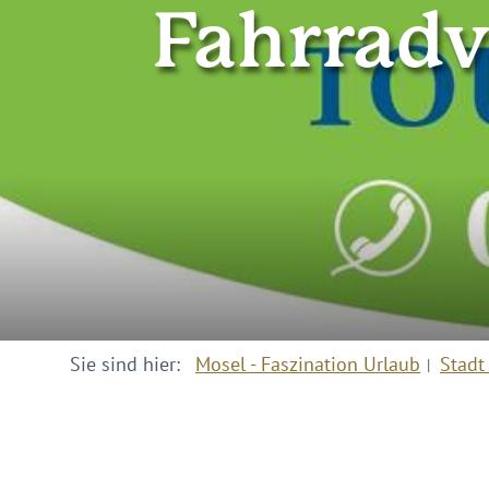
Fahrradve
Sie sind hier:
Mosel - Faszination Urlaub
Stadt