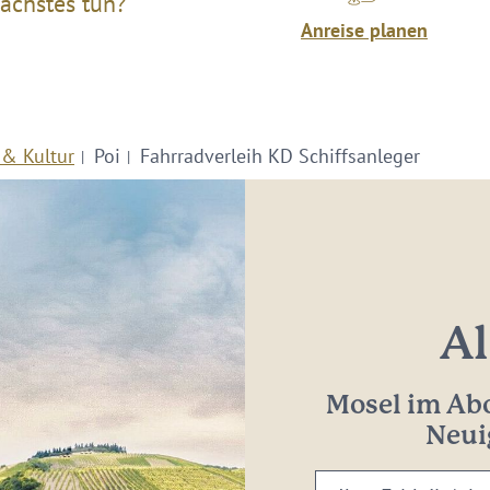
ächstes tun?
Anreise planen
 & Kultur
Poi
Fahrradverleih KD Schiffsanleger
Al
Mosel im Abo
Neui
Ihre