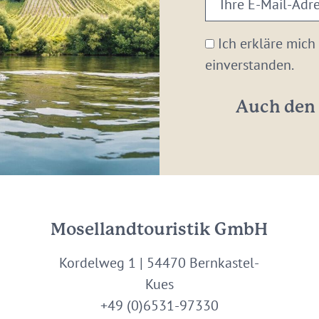
E-
Mail-
Ich erkläre mich
Adresse:
einverstanden.
*
Auch den 
Mosellandtouristik GmbH
Kordelweg 1 | 54470 Bernkastel-
Kues
+49 (0)6531-97330