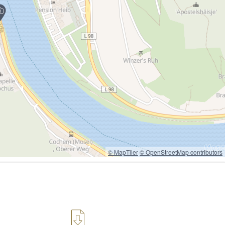
© MapTiler
© OpenStreetMap contributors