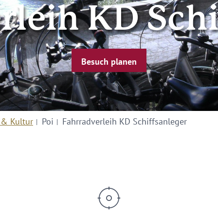
rleih KD Schi
Besuch planen
 & Kultur
Poi
Fahrradverleih KD Schiffsanleger