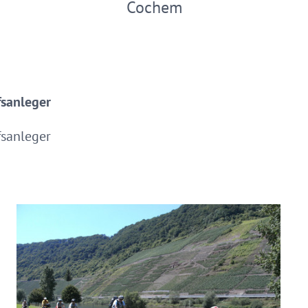
Cochem
fsanleger
fsanleger