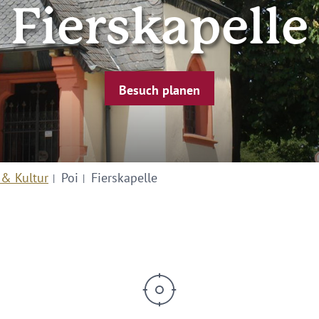
Fierskapelle
Besuch planen
 & Kultur
Poi
Fierskapelle