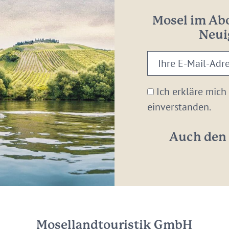
Mosel im Abo
Neui
Ihre
E-
Mail-
Ich erkläre mich
Adresse:
einverstanden.
*
Auch den 
Mosellandtouristik GmbH