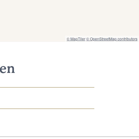
© MapTiler
© OpenStreetMap contributors
nen