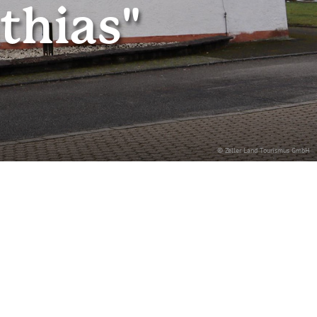
athias"
© Zeller Land Tourismus GmbH