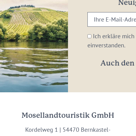
Neui
Ihre
E-
Mail-
Ich erkläre mich
Adresse:
einverstanden.
*
Auch den 
Mosellandtouristik GmbH
Kordelweg 1 | 54470 Bernkastel-