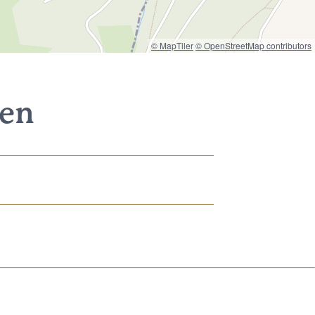
© MapTiler
© OpenStreetMap contributors
nen