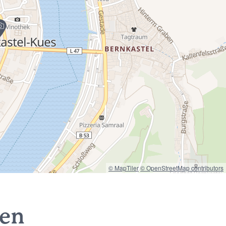
© MapTiler
© OpenStreetMap contributors
nen