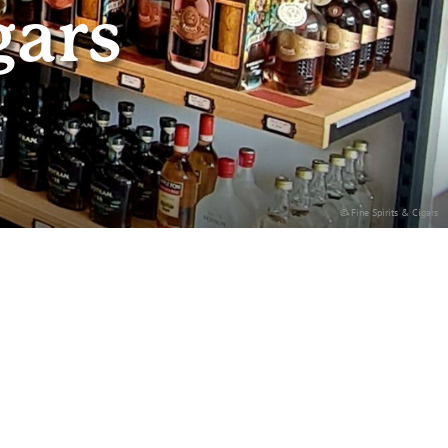
gars
© Fine Spirits & Cigars