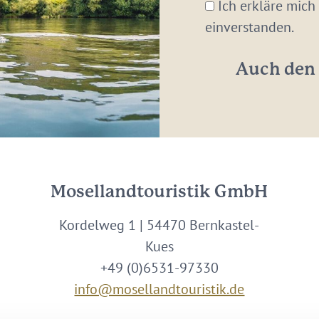
Mail-
Ich erkläre mich
Adresse:
einverstanden.
*
Auch den 
Mosellandtouristik GmbH
Kordelweg 1 | 54470 Bernkastel-
Kues
+49 (0)6531-97330
info@mosellandtouristik.de