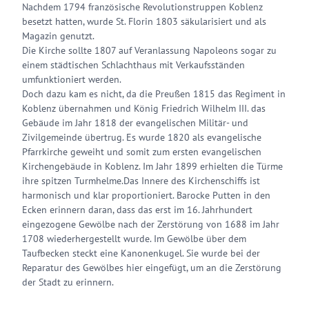
Nachdem 1794 französische Revolutionstruppen Koblenz
besetzt hatten, wurde St. Florin 1803 säkularisiert und als
Magazin genutzt.
Die Kirche sollte 1807 auf Veranlassung Napoleons sogar zu
einem städtischen Schlachthaus mit Verkaufsständen
umfunktioniert werden.
Doch dazu kam es nicht, da die Preußen 1815 das Regiment in
Koblenz übernahmen und König Friedrich Wilhelm III. das
Gebäude im Jahr 1818 der evangelischen Militär- und
Zivilgemeinde übertrug. Es wurde 1820 als evangelische
Pfarrkirche geweiht und somit zum ersten evangelischen
Kirchengebäude in Koblenz. Im Jahr 1899 erhielten die Türme
ihre spitzen Turmhelme.Das Innere des Kirchenschiffs ist
harmonisch und klar proportioniert. Barocke Putten in den
Ecken erinnern daran, dass das erst im 16. Jahrhundert
eingezogene Gewölbe nach der Zerstörung von 1688 im Jahr
1708 wiederhergestellt wurde. Im Gewölbe über dem
Taufbecken steckt eine Kanonenkugel. Sie wurde bei der
Reparatur des Gewölbes hier eingefügt, um an die Zerstörung
der Stadt zu erinnern.