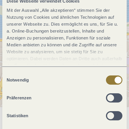
Diese Webseite verwendet Cookies
Mit der Auswahl „Alle akzeptieren“ stimmen Sie der
Nutzung von Cookies und ähnlichen Technologien auf
unserer Webseite zu. Dies ermöglicht es uns, für Sie u.
a. Online-Buchungen bereitzustellen, Inhalte und
Anzeigen zu personalisieren, Funktionen für soziale
Medien anbieten zu können und die Zugriffe auf unsere
Website zu analysieren, um sie stetig für Sie zu
optimieren. Dabei werden Daten an Dritte auch außerhalb
der Europäischen Union weitergegeben und dort
verarbeitet. Diese Einwilligung ist freiwillig und kann
Einwilligungsauswahl
jederzeit widerrufen werden. Mit der Auswahl "Alle
Notwendig
ablehnen" kann es zu Beeinträchtigungen in der Nutzung
unserer Webseite kommen.
Präferenzen
Statistiken
Allgemeine Informationen