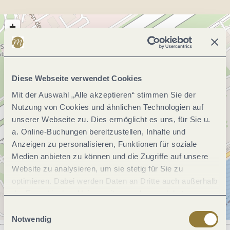
Diese Webseite verwendet Cookies
Mit der Auswahl „Alle akzeptieren“ stimmen Sie der
Nutzung von Cookies und ähnlichen Technologien auf
unserer Webseite zu. Dies ermöglicht es uns, für Sie u.
a. Online-Buchungen bereitzustellen, Inhalte und
Anzeigen zu personalisieren, Funktionen für soziale
Medien anbieten zu können und die Zugriffe auf unsere
Website zu analysieren, um sie stetig für Sie zu
optimieren. Dabei werden Daten an Dritte auch außerhalb
der Europäischen Union weitergegeben und dort
verarbeitet. Diese Einwilligung ist freiwillig und kann
Einwilligungsauswahl
jederzeit widerrufen werden. Mit der Auswahl "Alle
Notwendig