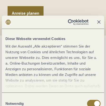
Anreise planen
Diese Webseite verwendet Cookies
Mit der Auswahl „Alle akzeptieren“ stimmen Sie der
Nutzung von Cookies und ähnlichen Technologien auf
unserer Webseite zu. Dies ermöglicht es uns, für Sie u.
a. Online-Buchungen bereitzustellen, Inhalte und
Anzeigen zu personalisieren, Funktionen für soziale
Medien anbieten zu können und die Zugriffe auf unsere
Website zu analysieren, um sie stetig für Sie zu
optimieren. Dabei werden Daten an Dritte auch außerhalb
der Europäischen Union weitergegeben und dort
verarbeitet. Diese Einwilligung ist freiwillig und kann
Einwilligungsauswahl
jederzeit widerrufen werden. Mit der Auswahl "Alle
Notwendig