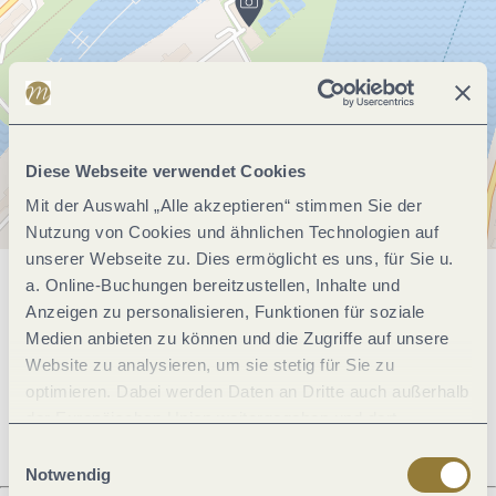
Diese Webseite verwendet Cookies
Mit der Auswahl „Alle akzeptieren“ stimmen Sie der
Nutzung von Cookies und ähnlichen Technologien auf
unserer Webseite zu. Dies ermöglicht es uns, für Sie u.
a. Online-Buchungen bereitzustellen, Inhalte und
Allgemeine Informationen
Anzeigen zu personalisieren, Funktionen für soziale
Medien anbieten zu können und die Zugriffe auf unsere
Website zu analysieren, um sie stetig für Sie zu
Öffnungszeiten
optimieren. Dabei werden Daten an Dritte auch außerhalb
der Europäischen Union weitergegeben und dort
verarbeitet. Diese Einwilligung ist freiwillig und kann
Einwilligungsauswahl
jederzeit widerrufen werden. Mit der Auswahl "Alle
Notwendig