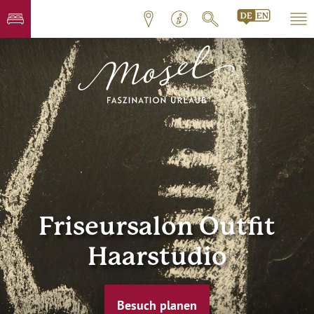
Friseursalon Outfit
Haarstudio
Besuch planen