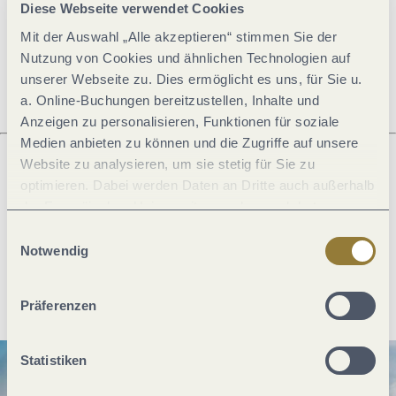
Öffnungszeiten
Diese Webseite verwendet Cookies
Mit der Auswahl „Alle akzeptieren“ stimmen Sie der
Ruhetage
Nutzung von Cookies und ähnlichen Technologien auf
unserer Webseite zu. Dies ermöglicht es uns, für Sie u.
a. Online-Buchungen bereitzustellen, Inhalte und
Anzeigen zu personalisieren, Funktionen für soziale
Medien anbieten zu können und die Zugriffe auf unsere
Website zu analysieren, um sie stetig für Sie zu
optimieren. Dabei werden Daten an Dritte auch außerhalb
Was möchtest du als nächstes tun?
der Europäischen Union weitergegeben und dort
verarbeitet. Diese Einwilligung ist freiwillig und kann
Einwilligungsauswahl
jederzeit widerrufen werden. Mit der Auswahl "Alle
Notwendig
ablehnen" kann es zu Beeinträchtigungen in der Nutzung
Anreise planen
PDF erzeugen
unserer Webseite kommen.
Präferenzen
Statistiken