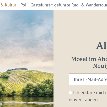
 & Kultur
Poi
Gästeführer: geführte Rad- & Wandertou
Al
Mosel im Abo
Neui
Ihre
E-
Mail-
Ich erkläre mich
Adresse:
einverstanden.
*