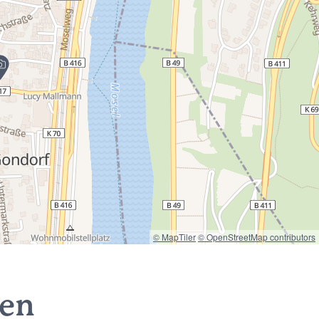
© MapTiler
© OpenStreetMap contributors
nen