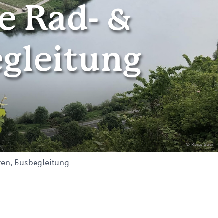
e Rad- &
gleitung
© Reise Stier
ren, Busbegleitung