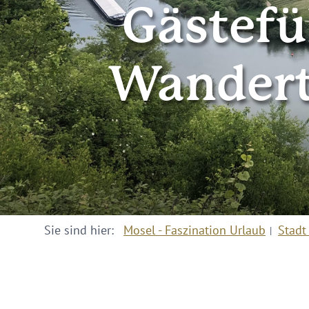
Gästefü
Wandert
Sie sind hier:
Mosel - Faszination Urlaub
Stadt