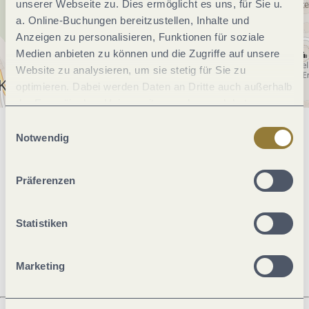
unserer Webseite zu. Dies ermöglicht es uns, für Sie u.
a. Online-Buchungen bereitzustellen, Inhalte und
Anzeigen zu personalisieren, Funktionen für soziale
Medien anbieten zu können und die Zugriffe auf unsere
Website zu analysieren, um sie stetig für Sie zu
optimieren. Dabei werden Daten an Dritte auch außerhalb
der Europäischen Union weitergegeben und dort
verarbeitet. Diese Einwilligung ist freiwillig und kann
Einwilligungsauswahl
jederzeit widerrufen werden. Mit der Auswahl "Alle
Allgemeine Informationen
Notwendig
ablehnen" kann es zu Beeinträchtigungen in der Nutzung
unserer Webseite kommen.
Präferenzen
Öffnungszeiten
Statistiken
Ruhetage
Marketing