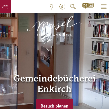
Gemeindebücherei
Enkirch
Besuch planen