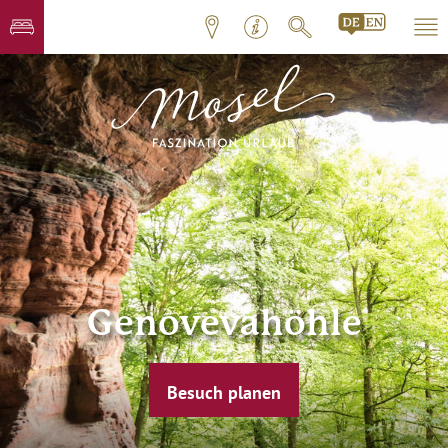
Genovevahöhle
Besuch planen