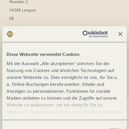
Moselstr. 1
54308 Langsur
DE
Tel.:
(0049)6501602666
E-Mail:
info@lux-trier.info
Webseite:
www.lux-trier.info
Diese Webseite verwendet Cookies
Mit der Auswahl „Alle akzeptieren“ stimmen Sie der
Nutzung von Cookies und ähnlichen Technologien auf
Anreise planen
unserer Webseite zu. Dies ermöglicht es uns, für Sie u.
a. Online-Buchungen bereitzustellen, Inhalte und
Anzeigen zu personalisieren, Funktionen für soziale
Medien anbieten zu können und die Zugriffe auf unsere
Website zu analysieren, um sie stetig für Sie zu
optimieren. Dabei werden Daten an Dritte auch außerhalb
der Europäischen Union weitergegeben und dort
verarbeitet. Diese Einwilligung ist freiwillig und kann
Einwilligungsauswahl