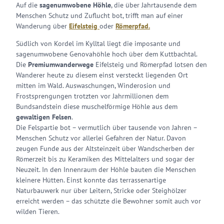
Auf die
sagenumwobene Höhle
, die über Jahrtausende dem
Menschen Schutz und Zuflucht bot, trifft man auf einer
Wanderung über
Eifelsteig
oder
Römerpfad.
Südlich von Kordel im Kylltal liegt die imposante und
sagenumwobene Genovahöhle hoch über dem Kuttbachtal.
Die
Premiumwanderwege
Eifelsteig und Römerpfad lotsen den
Wanderer heute zu diesem einst versteckt liegenden Ort
mitten im Wald. Auswaschungen, Winderosion und
Frostsprengungen trotzten vor Jahrmillionen dem
Bundsandstein diese muschelförmige Höhle aus dem
gewaltigen Felsen
.
Die Felspartie bot – vermutlich über tausende von Jahren –
Menschen Schutz vor allerlei Gefahren der Natur. Davon
zeugen Funde aus der Altsteinzeit über Wandscherben der
Römerzeit bis zu Keramiken des Mittelalters und sogar der
Neuzeit. In den Innenraum der Höhle bauten die Menschen
kleinere Hütten. Einst konnte das terrassenartige
Naturbauwerk nur über Leitern, Stricke oder Steighölzer
erreicht werden – das schützte die Bewohner somit auch vor
wilden Tieren.