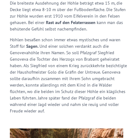
Die breiteste Ausdehnung der Höhle beträgt etwa 15 m, die
Decke liegt etwa 8-10 m über der Fußbodenfläche. Die Stufen
zur Höhle wurden erst 1910 vom Eifelverein in den Felsen
gehauen. Bei einer
Rast auf den Felsterrassen
kann man das
behütende Gefühl selbst nachempfinden.
Höhlen besaßen schon immer etwas mystisches und waren
Stoff für
Sagen.
Und einer solchen verdankt auch die
Genovevahöhle ihren Namen. So soll Pfalzgraf Siegfried
Genoveva die Tochter des Herzogs von Brabant geheiratet
haben. Als Siegfried von einem Krieg zurückkehrte bezichtigte
der Haushofmeister Golo die Gräfin der Untreue. Genoveva
sollte daraufhin zusammen mit ihrem Sohn umgebracht
werden, konnte allerdings mit dem Kind in die Wälder
flüchten, wo die beiden im Schutz dieser Höhle ein klägliches
Leben führten. Jahre später fand der Pfalzgraf die beiden
während einer Jagd wieder und nahm sie reuig und voller
Freude wieder auf.