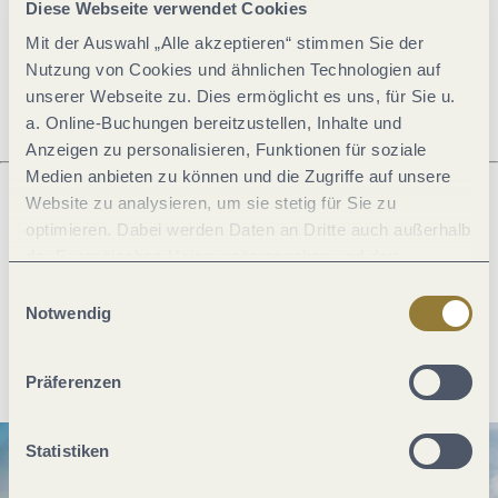
Diese Webseite verwendet Cookies
Mit der Auswahl „Alle akzeptieren“ stimmen Sie der
Öffnungszeiten
Nutzung von Cookies und ähnlichen Technologien auf
unserer Webseite zu. Dies ermöglicht es uns, für Sie u.
a. Online-Buchungen bereitzustellen, Inhalte und
Anzeigen zu personalisieren, Funktionen für soziale
Medien anbieten zu können und die Zugriffe auf unsere
Website zu analysieren, um sie stetig für Sie zu
optimieren. Dabei werden Daten an Dritte auch außerhalb
Was möchtest du als nächstes tun?
der Europäischen Union weitergegeben und dort
verarbeitet. Diese Einwilligung ist freiwillig und kann
Einwilligungsauswahl
jederzeit widerrufen werden. Mit der Auswahl "Alle
Notwendig
ablehnen" kann es zu Beeinträchtigungen in der Nutzung
Anreise planen
PDF erzeugen
unserer Webseite kommen.
Präferenzen
Statistiken