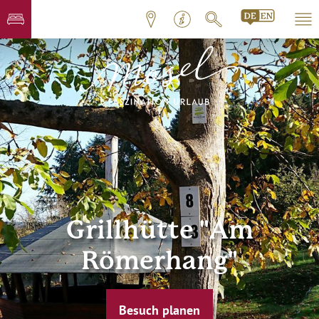
Grillhütte "Am
Römerhang"
Besuch planen