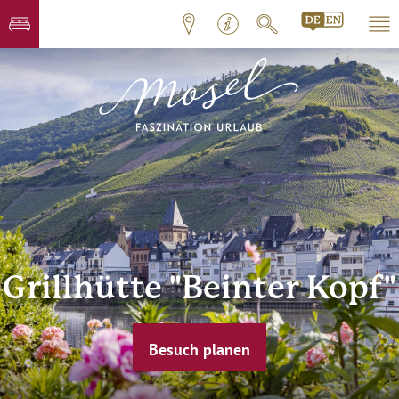
Grillhütte "Beinter Kopf"
Besuch planen