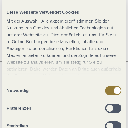
Diese Webseite verwendet Cookies
Allgemeine Informationen
Mit der Auswahl „Alle akzeptieren“ stimmen Sie der
Nutzung von Cookies und ähnlichen Technologien auf
unserer Webseite zu. Dies ermöglicht es uns, für Sie u.
Öffnungszeiten
a. Online-Buchungen bereitzustellen, Inhalte und
Anzeigen zu personalisieren, Funktionen für soziale
Medien anbieten zu können und die Zugriffe auf unsere
Website zu analysieren, um sie stetig für Sie zu
optimieren. Dabei werden Daten an Dritte auch außerhalb
der Europäischen Union weitergegeben und dort
Was möchtest du als nächstes tun?
verarbeitet. Diese Einwilligung ist freiwillig und kann
Einwilligungsauswahl
jederzeit widerrufen werden. Mit der Auswahl "Alle
Notwendig
ablehnen" kann es zu Beeinträchtigungen in der Nutzung
unserer Webseite kommen.
Präferenzen
Anreise planen
PDF erzeugen
Statistiken