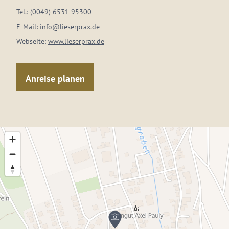
Tel.:
(0049) 6531 95300
E-Mail:
info@lieserprax.de
Webseite:
www.lieserprax.de
Anreise planen