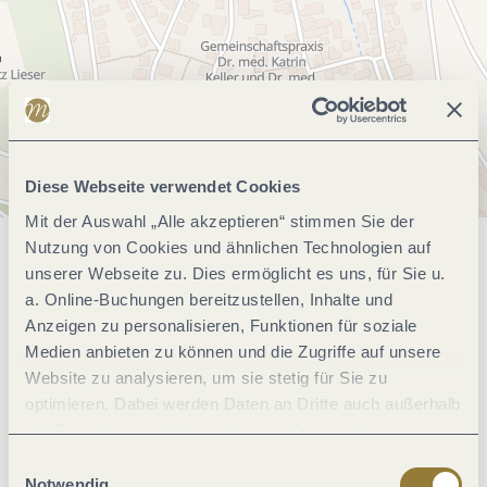
Diese Webseite verwendet Cookies
Mit der Auswahl „Alle akzeptieren“ stimmen Sie der
Nutzung von Cookies und ähnlichen Technologien auf
Allgemeine Informationen
unserer Webseite zu. Dies ermöglicht es uns, für Sie u.
a. Online-Buchungen bereitzustellen, Inhalte und
Anzeigen zu personalisieren, Funktionen für soziale
Medien anbieten zu können und die Zugriffe auf unsere
Öffnungszeiten
Website zu analysieren, um sie stetig für Sie zu
optimieren. Dabei werden Daten an Dritte auch außerhalb
Ruhetage
der Europäischen Union weitergegeben und dort
verarbeitet. Diese Einwilligung ist freiwillig und kann
Einwilligungsauswahl
jederzeit widerrufen werden. Mit der Auswahl "Alle
Notwendig