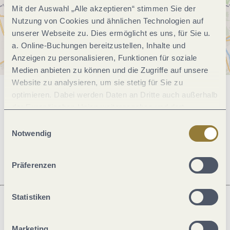
Mit der Auswahl „Alle akzeptieren“ stimmen Sie der
Nutzung von Cookies und ähnlichen Technologien auf
unserer Webseite zu. Dies ermöglicht es uns, für Sie u.
a. Online-Buchungen bereitzustellen, Inhalte und
Anzeigen zu personalisieren, Funktionen für soziale
Medien anbieten zu können und die Zugriffe auf unsere
Website zu analysieren, um sie stetig für Sie zu
optimieren. Dabei werden Daten an Dritte auch außerhalb
Allgemeine Informationen
der Europäischen Union weitergegeben und dort
verarbeitet. Diese Einwilligung ist freiwillig und kann
Einwilligungsauswahl
jederzeit widerrufen werden. Mit der Auswahl "Alle
Notwendig
Öffnungszeiten
ablehnen" kann es zu Beeinträchtigungen in der Nutzung
unserer Webseite kommen.
Präferenzen
Statistiken
Was möchtest du als nächstes tun?
Marketing