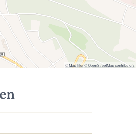
© MapTiler
© OpenStreetMap contributors
nen