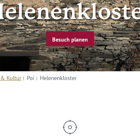
elenenklost
Besuch planen
 & Kultur
Poi
Helenenkloster