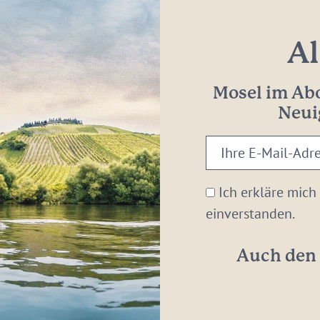
Al
Mosel im Abo
Neui
Ihre
E-
Mail-
Ich erkläre mich
Adresse:
einverstanden.
*
Auch den 