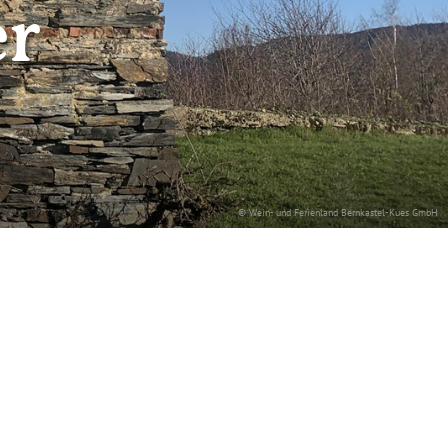
er
© Wein- und Ferienland Bernkastel-Kues GmbH