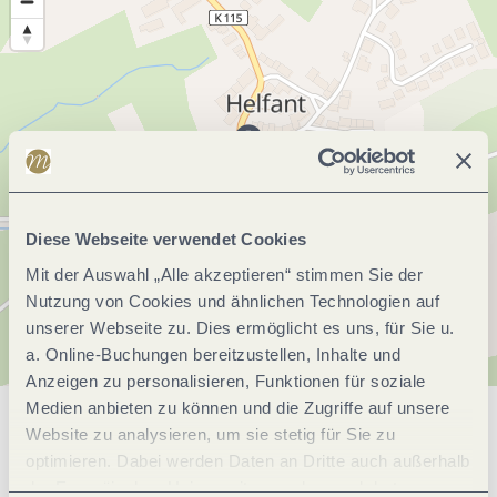
Diese Webseite verwendet Cookies
Mit der Auswahl „Alle akzeptieren“ stimmen Sie der
Nutzung von Cookies und ähnlichen Technologien auf
unserer Webseite zu. Dies ermöglicht es uns, für Sie u.
a. Online-Buchungen bereitzustellen, Inhalte und
Anzeigen zu personalisieren, Funktionen für soziale
Medien anbieten zu können und die Zugriffe auf unsere
Website zu analysieren, um sie stetig für Sie zu
Allgemeine Informationen
optimieren. Dabei werden Daten an Dritte auch außerhalb
der Europäischen Union weitergegeben und dort