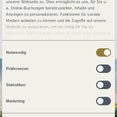
unserer Webseite zu. Dies ermöglicht es uns, für Sie u.
a. Online-Buchungen bereitzustellen, Inhalte und
Anzeigen zu personalisieren, Funktionen für soziale
Was möchtest du als nächstes tun?
Medien anbieten zu können und die Zugriffe auf unsere
Website zu analysieren, um sie stetig für Sie zu
optimieren. Dabei werden Daten an Dritte auch außerhalb
der Europäischen Union weitergegeben und dort
Anreise planen
PDF erzeugen
verarbeitet. Diese Einwilligung ist freiwillig und kann
Einwilligungsauswahl
jederzeit widerrufen werden. Mit der Auswahl "Alle
Notwendig
ablehnen" kann es zu Beeinträchtigungen in der Nutzung
unserer Webseite kommen.
Präferenzen
Statistiken
Marketing