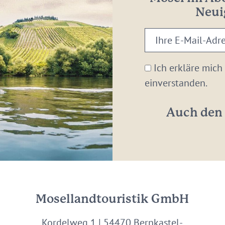
Neui
Ihre
E-
Mail-
Ich erkläre mich
Adresse:
einverstanden.
*
Auch den 
Mosellandtouristik GmbH
Kordelweg 1 | 54470 Bernkastel-