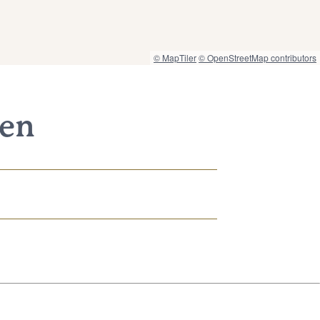
© MapTiler
© OpenStreetMap contributors
nen