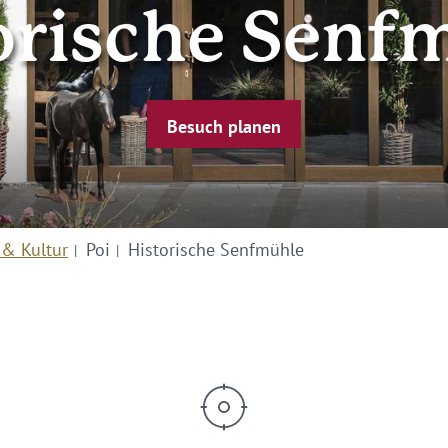
orische Senf
Besuch planen
 & Kultur
Poi
Historische Senfmühle