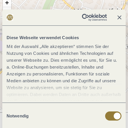
Diese Webseite verwendet Cookies
Mit der Auswahl „Alle akzeptieren“ stimmen Sie der
Nutzung von Cookies und ähnlichen Technologien auf
unserer Webseite zu. Dies ermöglicht es uns, für Sie u.
a. Online-Buchungen bereitzustellen, Inhalte und
Anzeigen zu personalisieren, Funktionen für soziale
Medien anbieten zu können und die Zugriffe auf unsere
Website zu analysieren, um sie stetig für Sie zu
optimieren. Dabei werden Daten an Dritte auch außerhalb
der Europäischen Union weitergegeben und dort
verarbeitet. Diese Einwilligung ist freiwillig und kann
Einwilligungsauswahl
jederzeit widerrufen werden. Mit der Auswahl "Alle
Notwendig
ablehnen" kann es zu Beeinträchtigungen in der Nutzung