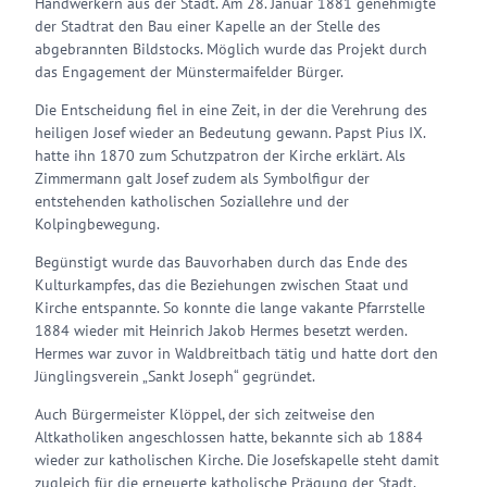
Handwerkern aus der Stadt. Am 28. Januar 1881 genehmigte
der Stadtrat den Bau einer Kapelle an der Stelle des
abgebrannten Bildstocks. Möglich wurde das Projekt durch
das Engagement der Münstermaifelder Bürger.
Die Entscheidung fiel in eine Zeit, in der die Verehrung des
heiligen Josef wieder an Bedeutung gewann. Papst Pius IX.
hatte ihn 1870 zum Schutzpatron der Kirche erklärt. Als
Zimmermann galt Josef zudem als Symbolfigur der
entstehenden katholischen Soziallehre und der
Kolpingbewegung.
Begünstigt wurde das Bauvorhaben durch das Ende des
Kulturkampfes, das die Beziehungen zwischen Staat und
Kirche entspannte. So konnte die lange vakante Pfarrstelle
1884 wieder mit Heinrich Jakob Hermes besetzt werden.
Hermes war zuvor in Waldbreitbach tätig und hatte dort den
Jünglingsverein „Sankt Joseph“ gegründet.
Auch Bürgermeister Klöppel, der sich zeitweise den
Altkatholiken angeschlossen hatte, bekannte sich ab 1884
wieder zur katholischen Kirche. Die Josefskapelle steht damit
zugleich für die erneuerte katholische Prägung der Stadt.