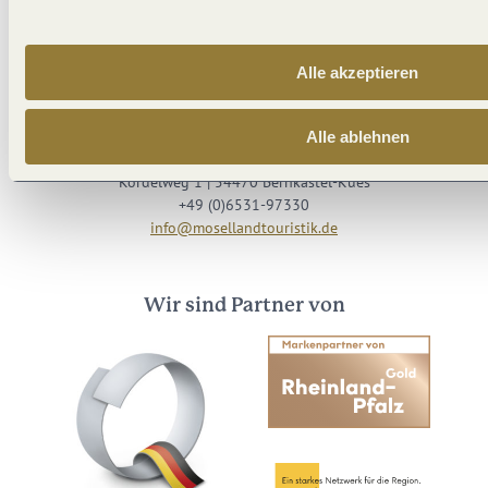
Besuche uns auf
Facebook
Youtube
Instagram
Podcast
Alle akzeptieren
Alle ablehnen
Mosellandtouristik GmbH
Kordelweg 1 | 54470 Bernkastel-Kues
+49 (0)6531-97330
info@mosellandtouristik.de
Wir sind Partner von