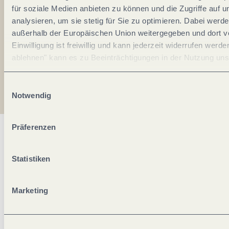
für soziale Medien anbieten zu können und die Zugriffe auf 
*
analysieren, um sie stetig für Sie zu optimieren. Dabei werd
Ich erkläre mich mit der
Datenschutzerklärung
außerhalb der Europäischen Union weitergegeben und dort ve
einverstanden.
Einwilligung ist freiwillig und kann jederzeit widerrufen werde
ablehnen" kann es zu Beeinträchtigungen in der Nutzung u
Auch den Mosel-Podcast gibt's im Abo...
Einwilligungsauswahl
Jetzt reinhören!
Notwendig
Präferenzen
Statistiken
Marketing