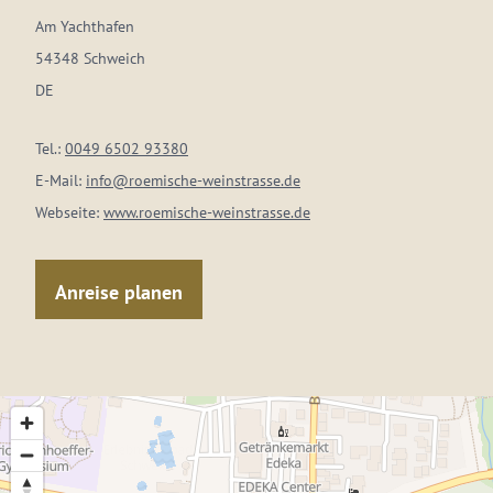
Am Yachthafen
54348 Schweich
DE
Tel.:
0049 6502 93380
E-Mail:
info@roemische-weinstrasse.de
Webseite:
www.roemische-weinstrasse.de
Anreise planen