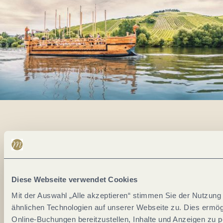
Alles im Fluss...
Mosel im Abo: Mit unserem Newsletter
keine Neuigkeiten mehr verpassen!
Diese Webseite verwendet Cookies
Ihre
Mit der Auswahl „Alle akzeptieren“ stimmen Sie der Nutzun
E-
ähnlichen Technologien auf unserer Webseite zu. Dies ermögli
Mail-
Online-Buchungen bereitzustellen, Inhalte und Anzeigen zu p
Adresse: