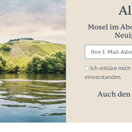
Al
Mosel im Abo
Neui
Ihre
E-
Mail-
Ich erkläre mich
Adresse:
einverstanden.
*
Auch den 