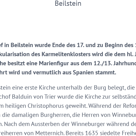
Beilstein
ef in Beilstein wurde Ende des 17. und zu Beginn des 
äkularisation des Karmelitenklosters wird die dem hl.
che besitzt eine Marienfigur aus dem 12./13. Jahrhun
hrt wird und vermutlich aus Spanien stammt.
stein eine erste Kirche unterhalb der Burg belegt, die
schof Balduin von Trier wurde die Kirche zur selbstä
em heiligen Christophorus geweiht. Während der Refo
a die damaligen Burgherren, die Herren von Winnebu
. Nach dem Aussterben der Winneburger während des
reiherren von Metternich. Bereits 1635 siedelte Frei