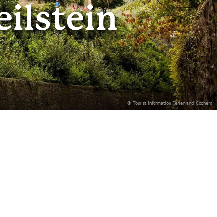
eilstein
© Tourist Information Ferienland-Cochem