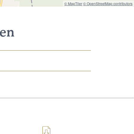
© MapTiler
© OpenStreetMap contributors
nen