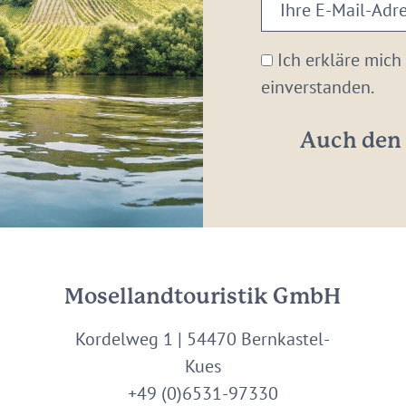
Ihre
E-
Mail-
Ich erkläre mich
Adresse:
einverstanden.
*
Auch den 
Mosellandtouristik GmbH
Kordelweg 1 | 54470 Bernkastel-
Kues
+49 (0)6531-97330