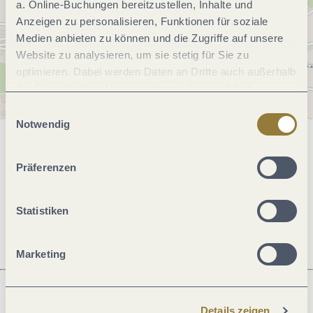
a. Online-Buchungen bereitzustellen, Inhalte und
Anzeigen zu personalisieren, Funktionen für soziale
Medien anbieten zu können und die Zugriffe auf unsere
Website zu analysieren, um sie stetig für Sie zu
optimieren. Dabei werden Daten an Dritte auch außerhalb
der Europäischen Union weitergegeben und dort
verarbeitet. Diese Einwilligung ist freiwillig und kann
Einwilligungsauswahl
jederzeit widerrufen werden. Mit der Auswahl "Alle
Notwendig
ablehnen" kann es zu Beeinträchtigungen in der Nutzung
Allgemeine Informationen
unserer Webseite kommen.
Präferenzen
Öffnungszeiten
Statistiken
Marketing
Details zeigen