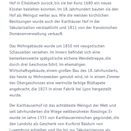
Hof in Eitelsbach zurück, bis sie bei Konz 1680 ein neues
Kloster beziehen konnten. Im 18. Jahrhundert bauten sie den
Hof als Weingut weiter aus. Wie die meisten kirchlichen
Besitzungen wurde auch der Karthäuser Hof in der
Säkularisation verstaatlicht und 1811 von der französischen
Domänenverwaltung verkauft.
Das Wohngebäude wurde um 1850 mit neugotischen
Schauseiten versehen. Im Innern befindet sich eine
bemerkenswerte spätgotische eichene Wendeltreppe, die
durch drei Geschosse führt. Im ehemaligen
Wirtschaftsgebäude, einem großen Bau des 18. Jahrhunderts,
das heute zu Wohnzwecken genutzt wird, ist in einem Zimmer
des Obergeschosses eine wertvolle farbige Bildtapete
angebracht, die 1823 in einer Fabrik bei Lyon hergestellt
wurde.
Der Karthäuserhof ist das achtälteste Weingut der Welt und
seit Jahrhunderten die Wiege weltberühmter Rieslinge. Er
wurde im Jahre 1335 von Karthäusermönchen gegründet, die
den Landsitz als Geschenk von Kurfürst Balduin von
Luxemburg erhielten und ihn bis zur Säkularisierung als