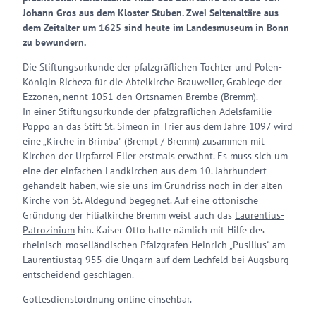
Johann Gros aus dem Kloster Stuben. Zwei Seitenaltäre aus
dem Zeitalter um 1625 sind heute im Landesmuseum in Bonn
zu bewundern.
Die Stiftungsurkunde der pfalzgräflichen Tochter und Polen-
Königin Richeza für die Abteikirche Brauweiler, Grablege der
Ezzonen, nennt 1051 den Ortsnamen Brembe (Bremm).
In einer Stiftungsurkunde der pfalzgräflichen Adelsfamilie
Poppo an das Stift St. Simeon in Trier aus dem Jahre 1097 wird
eine „Kirche in Brimba" (Brempt / Bremm) zusammen mit
Kirchen der Urpfarrei Eller erstmals erwähnt. Es muss sich um
eine der einfachen Landkirchen aus dem 10. Jahrhundert
gehandelt haben, wie sie uns im Grundriss noch in der alten
Kirche von St. Aldegund begegnet. Auf eine ottonische
Gründung der Filialkirche Bremm weist auch das
Laurentius-
Patrozinium
hin. Kaiser Otto hatte nämlich mit Hilfe des
rheinisch-moselländischen Pfalzgrafen Heinrich „Pusillus“ am
Laurentiustag 955 die Ungarn auf dem Lechfeld bei Augsburg
entscheidend geschlagen.
Gottesdienstordnung online einsehbar.