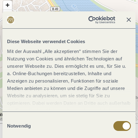
Diese Webseite verwendet Cookies
Mit der Auswahl „Alle akzeptieren“ stimmen Sie der
Nutzung von Cookies und ähnlichen Technologien auf
unserer Webseite zu. Dies ermöglicht es uns, für Sie u.
a. Online-Buchungen bereitzustellen, Inhalte und
Anzeigen zu personalisieren, Funktionen für soziale
Medien anbieten zu können und die Zugriffe auf unsere
Website zu analysieren, um sie stetig für Sie zu
optimieren. Dabei werden Daten an Dritte auch außerhalb
der Europäischen Union weitergegeben und dort
verarbeitet. Diese Einwilligung ist freiwillig und kann
Einwilligungsauswahl
jederzeit widerrufen werden. Mit der Auswahl "Alle
Notwendig
ablehnen" kann es zu Beeinträchtigungen in der Nutzung