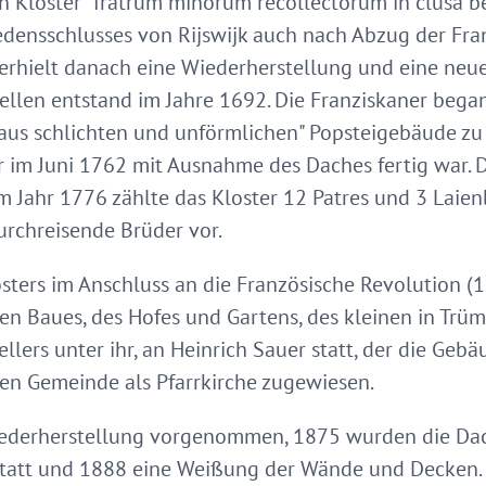
n Kloster "fratrum minorum recollectorum in clusa be
riedensschlusses von Rijswijk auch nach Abzug der Fra
 erhielt danach eine Wiederherstellung und eine neue
llen entstand im Jahre 1692. Die Franziskaner beg
raus schlichten und unförmlichen" Popsteigebäude z
r im Juni 1762 mit Ausnahme des Daches fertig war. Di
Im Jahr 1776 zählte das Kloster 12 Patres und 3 Laie
urchreisende Brüder vor.
ters im Anschluss an die Französische Revolution (1
sen Baues, des Hofes und Gartens, des kleinen in Trü
llers unter ihr, an Heinrich Sauer statt, der die Gebä
en Gemeinde als Pfarrkirche zugewiesen.
iederherstellung vorgenommen, 1875 wurden die Dac
tatt und 1888 eine Weißung der Wände und Decken.