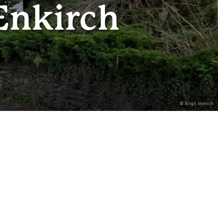
Enkirch
© Birgit Immich