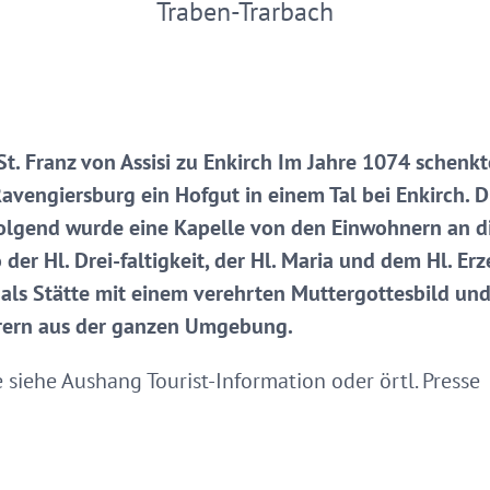
Traben-Trarbach
 St. Franz von Assisi zu Enkirch Im Jahre 1074 schen
avengiersburg ein Hofgut in einem Tal bei Enkirch. Di
folgend wurde eine Kapelle von den Einwohnern an die
der Hl. Drei-faltigkeit, der Hl. Maria und dem Hl. E
als Stätte mit einem verehrten Muttergottesbild und
hrern aus der ganzen Umgebung.
 siehe Aushang Tourist-Information oder örtl. Presse