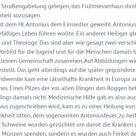
ner Straßengabelung gelegen, das Frühmesserhaus dire
nheit sozusagen.
st dem Hl. Antonius dem Einsiedler geweiht. Antonius 
fälliges Leben führen wollte. Ein anderer Heiliger g
r und Theologe. Das sind aber wie gesagt zwei versc
orbild für die Jugend und für die Menschen damals 
kleinen Gemeinschaft zusammen. Auf Abbildungen wir
stellt. Das geht allerdings auf die später gegründet
endwende kam eine rätselhafte Krankheit in Europa a
s. Eines Pilzes der vor allen Dingen den Roggen befä
ings damals nicht. Medizinische Hilfe gab es also auc
ius zugeschrieben wird, kam es zu einer Heilung von
nkheit litten, dem sogenannten Antoniusfeuer, zu helf
r. Schweine wurden gezüchtet um damit die Kranken 
d Münzen spenden, sondern es wurden auch Ferkel de