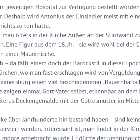
em jeweiligen Hospital zur Verfügung gestellt wurd
. Deshalb wird Antonius der Einsiedler meist mit ein
ichts zu tun hatte.
t man öfters in der Kirche. Außen an der Stirnwand z
n. Eine Figur aus dem 18. Jh. – sie wird wohl bei der
in einer Mauernische.
Jh. – da fällt einem doch der Barockstil in dieser Epo
irchen, wo man fast erschlagen wird von Vergoldung
reimersburg einen viel bescheideneren „Bauernbarock
zeigen einmal Gott-Vater selbst, erkennbar an dem k
iteres Deckengemälde mit der Gottesmutter im Mittel
rke über Jahrhunderte hin bestand haben – sind keine
rviert werden. Interessant ist, man findet in der Ki
 Empore angebracht wurde. Er dürfte der ursprüngliche