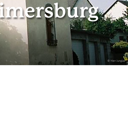
eimersburg
© Herr Junglas