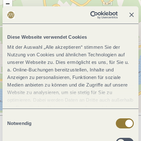
Diese Webseite verwendet Cookies
Mit der Auswahl „Alle akzeptieren“ stimmen Sie der
Nutzung von Cookies und ähnlichen Technologien auf
unserer Webseite zu. Dies ermöglicht es uns, für Sie u.
a. Online-Buchungen bereitzustellen, Inhalte und
Anzeigen zu personalisieren, Funktionen für soziale
Medien anbieten zu können und die Zugriffe auf unsere
Website zu analysieren, um sie stetig für Sie zu
optimieren. Dabei werden Daten an Dritte auch außerhalb
der Europäischen Union weitergegeben und dort
verarbeitet. Diese Einwilligung ist freiwillig und kann
Einwilligungsauswahl
jederzeit widerrufen werden. Mit der Auswahl "Alle
Notwendig
ablehnen" kann es zu Beeinträchtigungen in der Nutzung
Was möchtest du als nächstes tun?
unserer Webseite kommen.