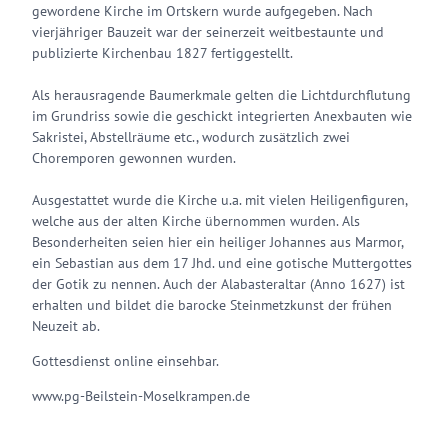
gewordene Kirche im Ortskern wurde aufgegeben. Nach
vierjähriger Bauzeit war der seinerzeit weitbestaunte und
publizierte Kirchenbau 1827 fertiggestellt.
Als herausragende Baumerkmale gelten die Lichtdurchflutung
im Grundriss sowie die geschickt integrierten Anexbauten wie
Sakristei, Abstellräume etc., wodurch zusätzlich zwei
Choremporen gewonnen wurden.
Ausgestattet wurde die Kirche u.a. mit vielen Heiligenfiguren,
welche aus der alten Kirche übernommen wurden. Als
Besonderheiten seien hier ein heiliger Johannes aus Marmor,
ein Sebastian aus dem 17 Jhd. und eine gotische Muttergottes
der Gotik zu nennen. Auch der Alabasteraltar (Anno 1627) ist
erhalten und bildet die barocke Steinmetzkunst der frühen
Neuzeit ab.
Gottesdienst online einsehbar.
www.pg-Beilstein-Moselkrampen.de