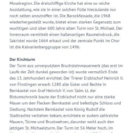
Moselregion. Die dreischiffige Kirche hat eine so reiche
Ausstattung, wie sie in einer solchen Fülle hierzulande nur
noch selten anzutreffen ist. Die Barockfassade, die 1968
wiederhergestellt wurde, bietet einen starken Gegensatz zum
wuchtigen und über 600 Jahre alten Turm von St. Michael. Der
Innenraum vermittelt einen hallenartigen Raumeindruck, die
Sakristei wurde 1664 erbaut und der zentrale Punkt im Chor
ist die Kalvarienberggruppe von 1496.
Der Kirchturm
Der Turm aus unverputztem Bruchsteinmauerwerk (das erst im
Laufe der Zeit dunkel geworden ist) wurde vermutlich Ende
des 13. Jahrhundert errichtet. Der Trierer Erzbischof Heinrich II.
von Finstingen erwarb 1280 alle Güter und Rechte in
Bernkastel von Graf Heinrich V. von Salm. Lt. der
Bistumschronik baute der Erzbischof nicht nur eine starke
Mauer um den Flecken Bernkastel und befestigte Schloss und
Siedlung. Nachdem Bernkastel vom König Rudolf die
Stadtrechte verliehen bekam, errichtete er zudem zahlreiche
Mauern, Türme und Brustwehren, darunter wohl auch den
jetzigen St. Michaelsturm. Der Turm ist 56 Meter hoch, im