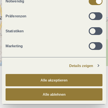
jederzeit widerrufen werden. Mit der Auswahl "Alle
Notwendig
ablehnen" kann es zu Beeinträchtigungen in der Nutzung
unserer Webseite kommen.
Präferenzen
Statistiken
Marketing
Details zeigen
Allgemeine Informationen
Alle akzeptieren
Alle ablehnen
Öffnungszeiten