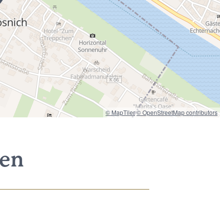
© MapTiler
© OpenStreetMap contributors
nen