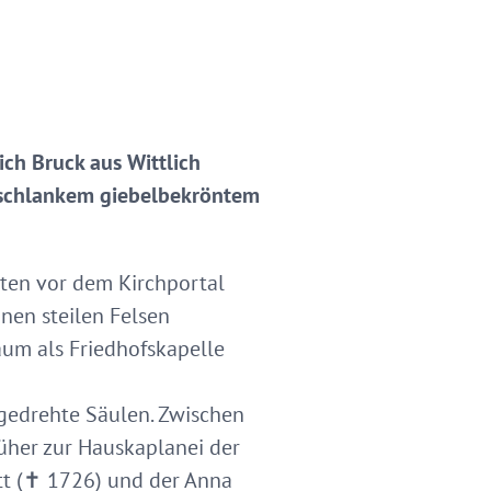
ch Bruck aus Wittlich
d schlankem giebelbekröntem
tten vor dem Kirchportal
inen steilen Felsen
aum als Friedhofskapelle
 gedrehte Säulen. Zwischen
rüher zur Hauskaplanei der
tt (✝ 1726) und der Anna