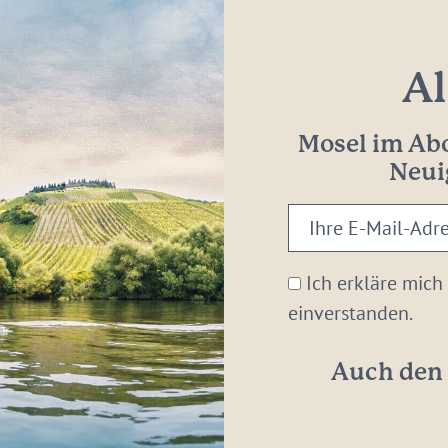
Al
Mosel im Abo
Neui
Ihre
E-
Mail-
Ich erkläre mich
Adresse:
einverstanden.
*
Auch den 