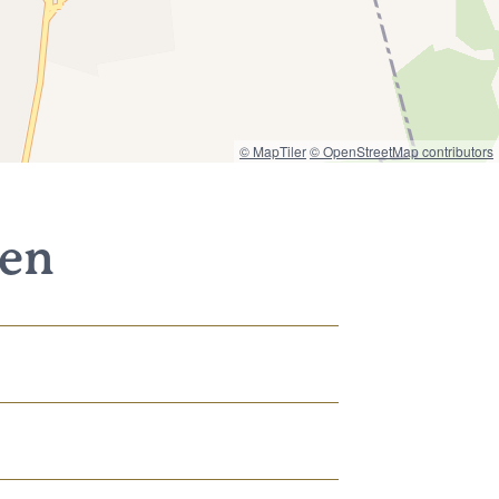
© MapTiler
© OpenStreetMap contributors
nen