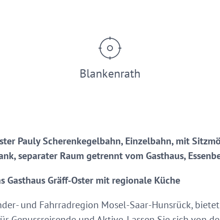
Blankenrath
ter Pauly Scherenkegelbahn, Einzelbahn, mit Sitzmö
ank, separater Raum getrennt vom Gasthaus, Essenb
s Gasthaus Gräff-Oster mit regionale Küche
nder- und Fahrradregion Mosel-Saar-Hunsrück, bietet
 für Genussreisende und Aktive. Lassen Sie sich von