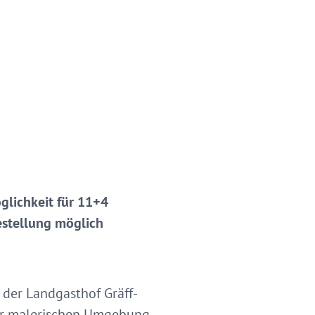
glichkeit für 11+4
estellung möglich
 der Landgasthof Gräff-
 der malerischen Umgebung