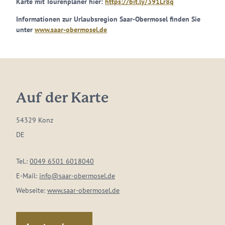
Karte mit Tourenplaner hier:
https://bit.ly/391Lr8q
Informationen zur Urlaubsregion Saar-Obermosel finden Sie
unter
www.saar-obermosel.de
Auf der Karte
54329 Konz
DE
Tel.:
0049 6501 6018040
E-Mail:
info@saar-obermosel.de
Webseite:
www.saar-obermosel.de