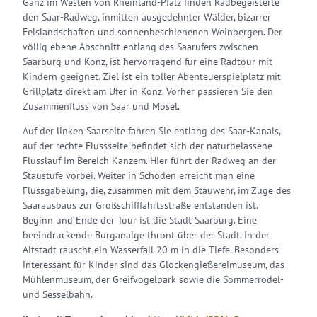
Ganz im Westen von Rheinland-Pfalz finden Radbegeisterte
den Saar-Radweg, inmitten ausgedehnter Wälder, bizarrer
Felslandschaften und sonnenbeschienenen Weinbergen. Der
völlig ebene Abschnitt entlang des Saarufers zwischen
Saarburg und Konz, ist hervorragend für eine Radtour mit
Kindern geeignet. Ziel ist ein toller Abenteuerspielplatz mit
Grillplatz direkt am Ufer in Konz. Vorher passieren Sie den
Zusammenfluss von Saar und Mosel.
Auf der linken Saarseite fahren Sie entlang des Saar-Kanals,
auf der rechte Flussseite befindet sich der naturbelassene
Flusslauf im Bereich Kanzem. Hier führt der Radweg an der
Staustufe vorbei. Weiter in Schoden erreicht man eine
Flussgabelung, die, zusammen mit dem Stauwehr, im Zuge des
Saarausbaus zur Großschifffahrtsstraße entstanden ist.
Beginn und Ende der Tour ist die Stadt Saarburg. Eine
beeindruckende Burganalge thront über der Stadt. In der
Altstadt rauscht ein Wasserfall 20 m in die Tiefe. Besonders
interessant für Kinder sind das Glockengießereimuseum, das
Mühlenmuseum, der Greifvogelpark sowie die Sommerrodel-
und Sesselbahn.