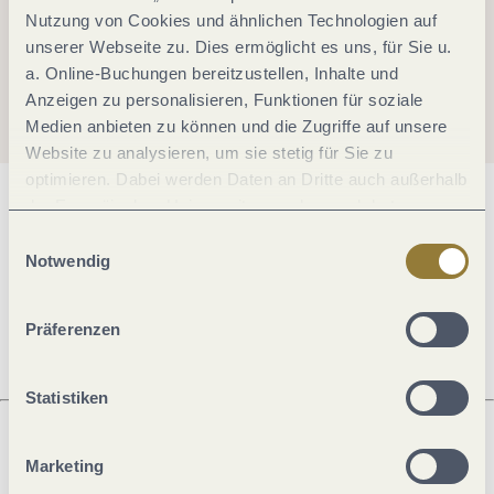
Nutzung von Cookies und ähnlichen Technologien auf
unserer Webseite zu. Dies ermöglicht es uns, für Sie u.
a. Online-Buchungen bereitzustellen, Inhalte und
Anzeigen zu personalisieren, Funktionen für soziale
Medien anbieten zu können und die Zugriffe auf unsere
Website zu analysieren, um sie stetig für Sie zu
optimieren. Dabei werden Daten an Dritte auch außerhalb
der Europäischen Union weitergegeben und dort
Allgemeine Informationen
verarbeitet. Diese Einwilligung ist freiwillig und kann
Einwilligungsauswahl
jederzeit widerrufen werden. Mit der Auswahl "Alle
Notwendig
ablehnen" kann es zu Beeinträchtigungen in der Nutzung
Öffnungszeiten
unserer Webseite kommen.
Präferenzen
Statistiken
Marketing
Was möchtest du als nächstes tun?