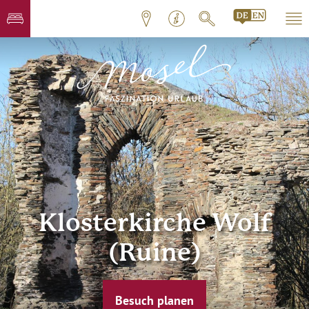
Klosterkirche Wolf
(Ruine)
Besuch planen