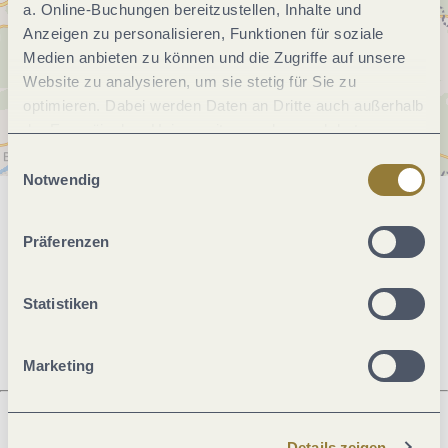
a. Online-Buchungen bereitzustellen, Inhalte und
Anzeigen zu personalisieren, Funktionen für soziale
Medien anbieten zu können und die Zugriffe auf unsere
Website zu analysieren, um sie stetig für Sie zu
optimieren. Dabei werden Daten an Dritte auch außerhalb
der Europäischen Union weitergegeben und dort
verarbeitet. Diese Einwilligung ist freiwillig und kann
Einwilligungsauswahl
jederzeit widerrufen werden. Mit der Auswahl "Alle
Notwendig
ablehnen" kann es zu Beeinträchtigungen in der Nutzung
Allgemeine Informationen
unserer Webseite kommen.
Präferenzen
Öffnungszeiten
Statistiken
Marketing
Details zeigen