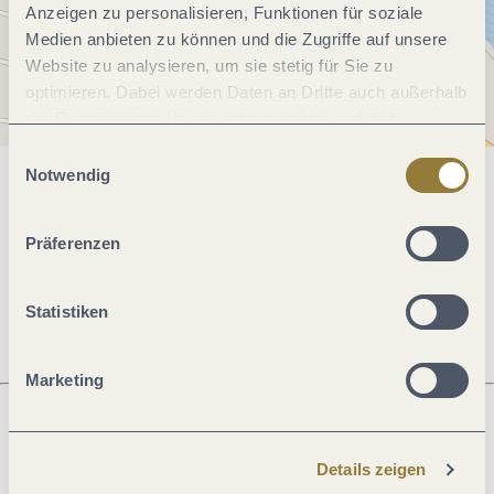
Anzeigen zu personalisieren, Funktionen für soziale
Medien anbieten zu können und die Zugriffe auf unsere
Website zu analysieren, um sie stetig für Sie zu
optimieren. Dabei werden Daten an Dritte auch außerhalb
der Europäischen Union weitergegeben und dort
verarbeitet. Diese Einwilligung ist freiwillig und kann
Einwilligungsauswahl
jederzeit widerrufen werden. Mit der Auswahl "Alle
Notwendig
Allgemeine Informationen
ablehnen" kann es zu Beeinträchtigungen in der Nutzung
unserer Webseite kommen.
Präferenzen
Öffnungszeiten
Statistiken
Marketing
Was möchtest du als nächstes tun?
Details zeigen