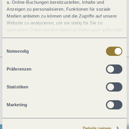
a. Online-Buchungen bereitzustellen, Inhalte und
Anzeigen zu personalisieren, Funktionen für soziale
Öffnungszeiten
Medien anbieten zu können und die Zugriffe auf unsere
Website zu analysieren, um sie stetig für Sie zu
optimieren. Dabei werden Daten an Dritte auch außerhalb
Ruhetage
der Europäischen Union weitergegeben und dort
verarbeitet. Diese Einwilligung ist freiwillig und kann
Einwilligungsauswahl
jederzeit widerrufen werden. Mit der Auswahl "Alle
Notwendig
ablehnen" kann es zu Beeinträchtigungen in der Nutzung
unserer Webseite kommen.
Präferenzen
Was möchtest du als nächstes tun?
Statistiken
Marketing
Anreise planen
PDF erzeugen
Details zeigen