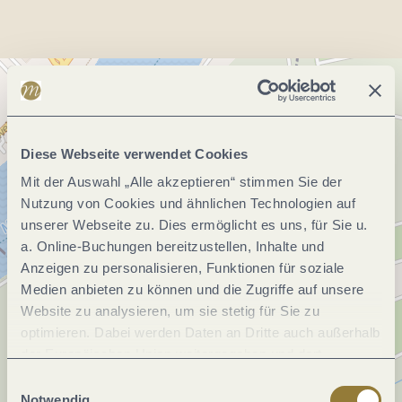
Diese Webseite verwendet Cookies
Mit der Auswahl „Alle akzeptieren“ stimmen Sie der
Nutzung von Cookies und ähnlichen Technologien auf
unserer Webseite zu. Dies ermöglicht es uns, für Sie u.
a. Online-Buchungen bereitzustellen, Inhalte und
Anzeigen zu personalisieren, Funktionen für soziale
Medien anbieten zu können und die Zugriffe auf unsere
Website zu analysieren, um sie stetig für Sie zu
optimieren. Dabei werden Daten an Dritte auch außerhalb
der Europäischen Union weitergegeben und dort
verarbeitet. Diese Einwilligung ist freiwillig und kann
Einwilligungsauswahl
jederzeit widerrufen werden. Mit der Auswahl "Alle
Notwendig