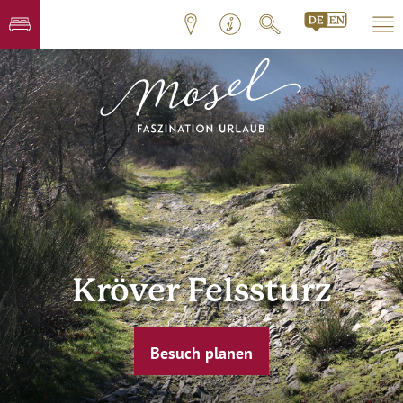
Kröver Felssturz
Besuch planen