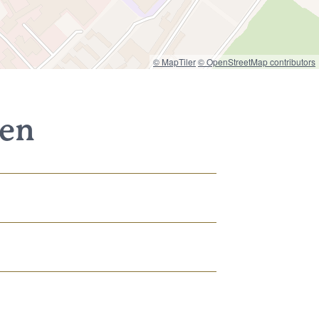
© MapTiler
© OpenStreetMap contributors
nen