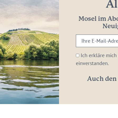
Al
Mosel im Abo
Neui
Ihre
E-
Mail-
Ich erkläre mich
Adresse:
einverstanden.
*
Auch den 