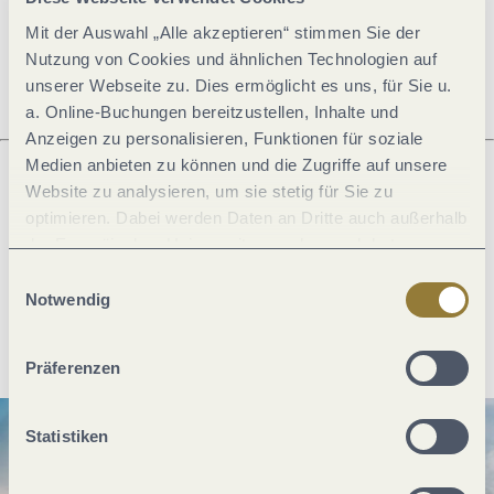
Mit der Auswahl „Alle akzeptieren“ stimmen Sie der
Öffnungszeiten
Nutzung von Cookies und ähnlichen Technologien auf
unserer Webseite zu. Dies ermöglicht es uns, für Sie u.
a. Online-Buchungen bereitzustellen, Inhalte und
Anzeigen zu personalisieren, Funktionen für soziale
Medien anbieten zu können und die Zugriffe auf unsere
Website zu analysieren, um sie stetig für Sie zu
Was möchtest du als nächstes tun?
optimieren. Dabei werden Daten an Dritte auch außerhalb
der Europäischen Union weitergegeben und dort
verarbeitet. Diese Einwilligung ist freiwillig und kann
Einwilligungsauswahl
jederzeit widerrufen werden. Mit der Auswahl "Alle
Notwendig
ablehnen" kann es zu Beeinträchtigungen in der Nutzung
Anreise planen
PDF erzeugen
unserer Webseite kommen.
Präferenzen
Statistiken