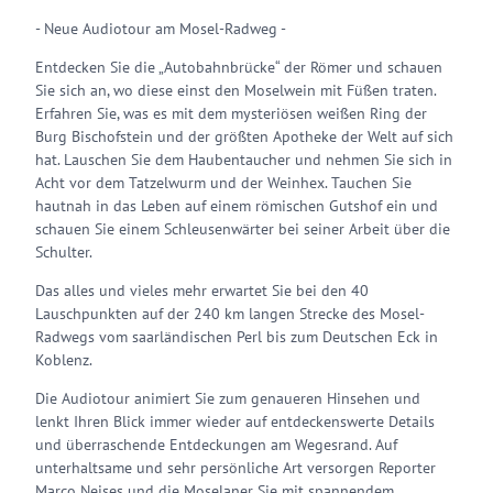
- Neue Audiotour am Mosel-Radweg -
Entdecken Sie die „Autobahnbrücke“ der Römer und schauen
Sie sich an, wo diese einst den Moselwein mit Füßen traten.
Erfahren Sie, was es mit dem mysteriösen weißen Ring der
Burg Bischofstein und der größten Apotheke der Welt auf sich
hat. Lauschen Sie dem Haubentaucher und nehmen Sie sich in
Acht vor dem Tatzelwurm und der Weinhex. Tauchen Sie
hautnah in das Leben auf einem römischen Gutshof ein und
schauen Sie einem Schleusenwärter bei seiner Arbeit über die
Schulter.
Das alles und vieles mehr erwartet Sie bei den 40
Lauschpunkten auf der 240 km langen Strecke des Mosel-
Radwegs vom saarländischen Perl bis zum Deutschen Eck in
Koblenz.
Die Audiotour animiert Sie zum genaueren Hinsehen und
lenkt Ihren Blick immer wieder auf entdeckenswerte Details
und überraschende Entdeckungen am Wegesrand. Auf
unterhaltsame und sehr persönliche Art versorgen Reporter
Marco Neises und die Moselaner Sie mit spannendem