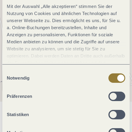
Mit der Auswahl „Alle akzeptieren“ stimmen Sie der
Nutzung von Cookies und ähnlichen Technologien auf
unserer Webseite zu. Dies ermöglicht es uns, für Sie u.
a. Online-Buchungen bereitzustellen, Inhalte und
Anzeigen zu personalisieren, Funktionen für soziale
Medien anbieten zu können und die Zugriffe auf unsere
Website zu analysieren, um sie stetig für Sie zu
optimieren. Dabei werden Daten an Dritte auch außerhalb
der Europäischen Union weitergegeben und dort
verarbeitet. Diese Einwilligung ist freiwillig und kann
Einwilligungsauswahl
jederzeit widerrufen werden. Mit der Auswahl "Alle
Notwendig
ablehnen" kann es zu Beeinträchtigungen in der Nutzung
unserer Webseite kommen.
Präferenzen
Statistiken
Allgemeine Informationen