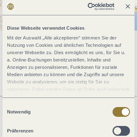
Diese Webseite verwendet Cookies
Mit der Auswahl „Alle akzeptieren“ stimmen Sie der
Allgemeine Informationen
Nutzung von Cookies und ähnlichen Technologien auf
unserer Webseite zu. Dies ermöglicht es uns, für Sie u.
a. Online-Buchungen bereitzustellen, Inhalte und
Anzeigen zu personalisieren, Funktionen für soziale
Öffnungszeiten
Medien anbieten zu können und die Zugriffe auf unsere
Website zu analysieren, um sie stetig für Sie zu
optimieren. Dabei werden Daten an Dritte auch außerhalb
der Europäischen Union weitergegeben und dort
verarbeitet. Diese Einwilligung ist freiwillig und kann
Einwilligungsauswahl
jederzeit widerrufen werden. Mit der Auswahl "Alle
Notwendig
Was möchtest du als nächstes tun?
ablehnen" kann es zu Beeinträchtigungen in der Nutzung
unserer Webseite kommen.
Präferenzen