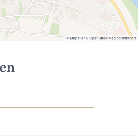
© MapTiler
© OpenStreetMap contributors
nen