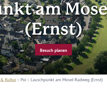
unkt am Mose
(Ernst)
Besuch planen
 & Kultur
Poi
Lauschpunkt am Mosel-Radweg (Ernst)