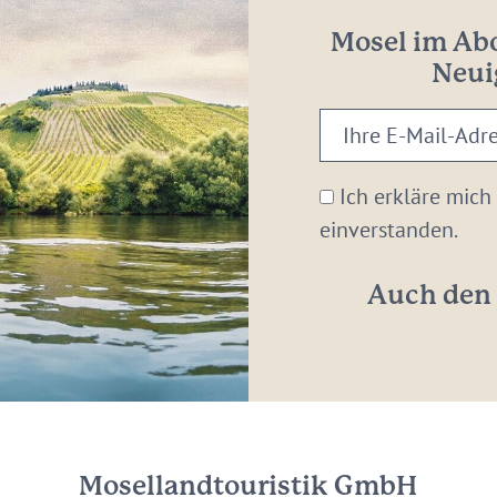
Mosel im Abo
Neui
Ihre
E-
Mail-
Ich erkläre mich
Adresse:
einverstanden.
*
Auch den 
Mosellandtouristik GmbH