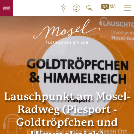
Lauschpunkt am Mosel-
Radweg (Piesport -
Goldtröpfchen und