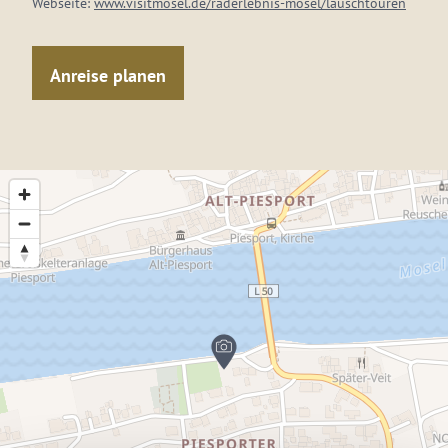
Webseite:
www.visitmosel.de/raderlebnis-mosel/lauschtouren
Anreise planen