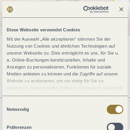
Diese Webseite verwendet Cookies
Mit der Auswahl „Alle akzeptieren“ stimmen Sie der
Nutzung von Cookies und ähnlichen Technologien auf
Allgemeine Informationen
unserer Webseite zu. Dies ermöglicht es uns, für Sie u.
a. Online-Buchungen bereitzustellen, Inhalte und
Anzeigen zu personalisieren, Funktionen für soziale
Öffnungszeiten
Medien anbieten zu können und die Zugriffe auf unsere
Website zu analysieren, um sie stetig für Sie zu
optimieren. Dabei werden Daten an Dritte auch außerhalb
der Europäischen Union weitergegeben und dort
verarbeitet. Diese Einwilligung ist freiwillig und kann
Einwilligungsauswahl
jederzeit widerrufen werden. Mit der Auswahl "Alle
Notwendig
ablehnen" kann es zu Beeinträchtigungen in der Nutzung
Was möchtest du als nächstes tun?
unserer Webseite kommen.
Präferenzen