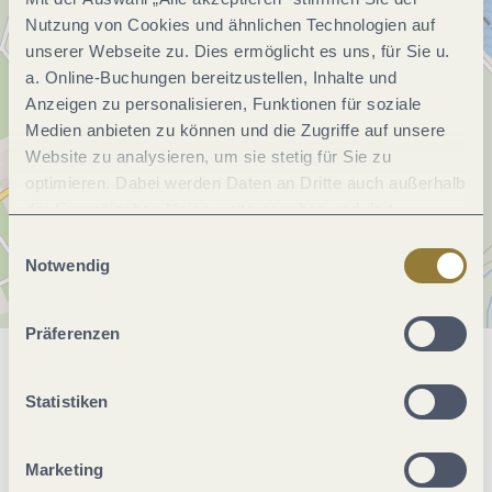
Nutzung von Cookies und ähnlichen Technologien auf
unserer Webseite zu. Dies ermöglicht es uns, für Sie u.
a. Online-Buchungen bereitzustellen, Inhalte und
Anzeigen zu personalisieren, Funktionen für soziale
Medien anbieten zu können und die Zugriffe auf unsere
Website zu analysieren, um sie stetig für Sie zu
optimieren. Dabei werden Daten an Dritte auch außerhalb
der Europäischen Union weitergegeben und dort
verarbeitet. Diese Einwilligung ist freiwillig und kann
Einwilligungsauswahl
jederzeit widerrufen werden. Mit der Auswahl "Alle
Notwendig
ablehnen" kann es zu Beeinträchtigungen in der Nutzung
unserer Webseite kommen.
Präferenzen
Allgemeine Informationen
Statistiken
Ruhetage
Marketing