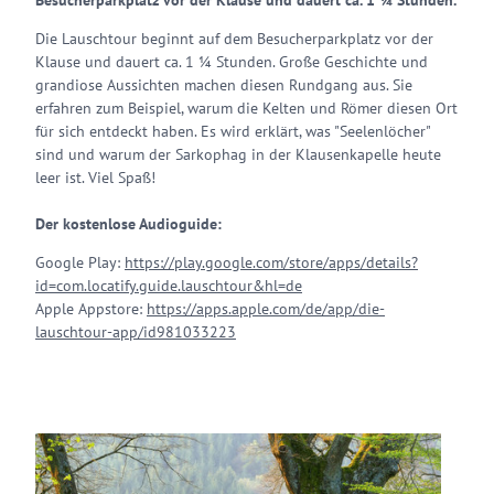
Besucherparkplatz vor der Klause und dauert ca. 1 ¼ Stunden.
Die Lauschtour beginnt auf dem Besucherparkplatz vor der
Klause und dauert ca. 1 ¼ Stunden. Große Geschichte und
grandiose Aussichten machen diesen Rundgang aus. Sie
erfahren zum Beispiel, warum die Kelten und Römer diesen Ort
für sich entdeckt haben. Es wird erklärt, was "Seelenlöcher"
sind und warum der Sarkophag in der Klausenkapelle heute
leer ist. Viel Spaß!
Der kostenlose Audioguide:
Google Play:
https://play.google.com/store/apps/details?
id=com.locatify.guide.lauschtour&hl=de
Apple Appstore:
https://apps.apple.com/de/app/die-
lauschtour-app/id981033223