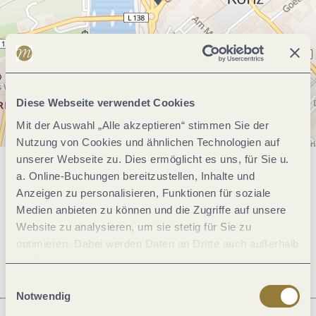
Diese Webseite verwendet Cookies
Mit der Auswahl „Alle akzeptieren“ stimmen Sie der
Nutzung von Cookies und ähnlichen Technologien auf
unserer Webseite zu. Dies ermöglicht es uns, für Sie u.
a. Online-Buchungen bereitzustellen, Inhalte und
Allgemeine Informationen
Anzeigen zu personalisieren, Funktionen für soziale
Medien anbieten zu können und die Zugriffe auf unsere
Website zu analysieren, um sie stetig für Sie zu
Öffnungszeiten
optimieren. Dabei werden Daten an Dritte auch außerhalb
der Europäischen Union weitergegeben und dort
verarbeitet. Diese Einwilligung ist freiwillig und kann
Einwilligungsauswahl
jederzeit widerrufen werden. Mit der Auswahl "Alle
Notwendig
ablehnen" kann es zu Beeinträchtigungen in der Nutzung