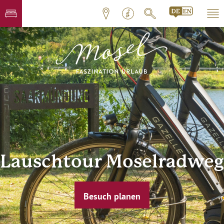
Lauschtour Moselradweg
Besuch planen